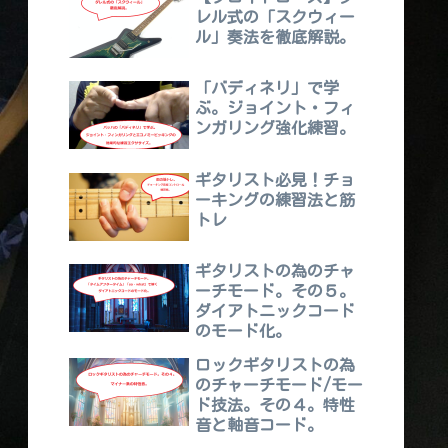
レル式の「スクウィー
ル」奏法を徹底解説。
「バディネリ」で学
ぶ。ジョイント・フィ
ンガリング強化練習。
ギタリスト必見！チョ
ーキングの練習法と筋
トレ
ギタリストの為のチャ
ーチモード。その５。
ダイアトニックコード
のモード化。
ロックギタリストの為
のチャーチモード/モー
ド技法。その４。特性
音と軸音コード。