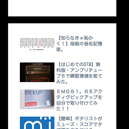
【知らなきゃ恥か
く！】指板の音名記憶
術。
【はじめてのDTM】無
料版・アンプリチュー
ブ５で練習環境を変て
みた。
ＥＭＧ８１。８５アク
ティヴピックアップを
自分で取り付けてみ
た！！
【簡単】ギタリストが
ミューズ・スコアでタ