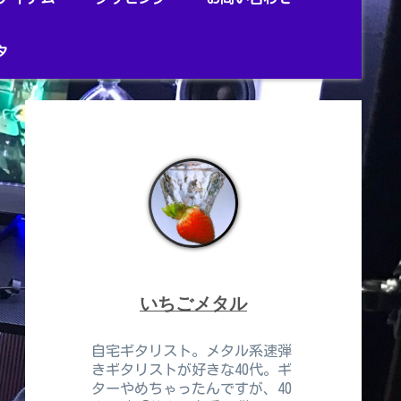
タ
いちごメタル
自宅ギタリスト。メタル系速弾
きギタリストが好きな40代。ギ
ターやめちゃったんですが、40