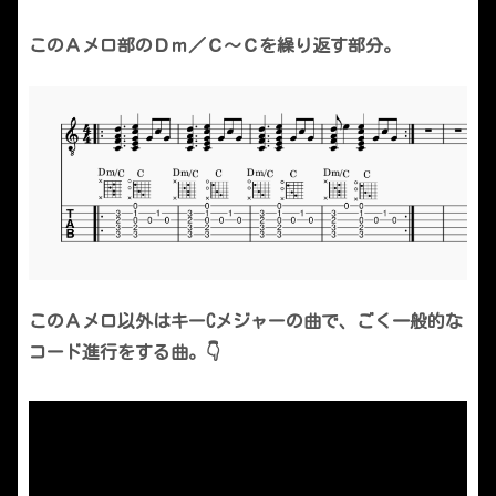
このＡメロ部のＤｍ／Ｃ～Ｃを繰り返す部分。
このＡメロ以外はキーCメジャーの曲で、ごく一般的な
コード進行をする曲。👇