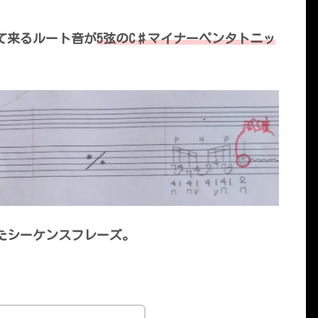
て来るルート音が
5弦のC♯マイナーペンタトニッ
たシーケンスフレーズ。