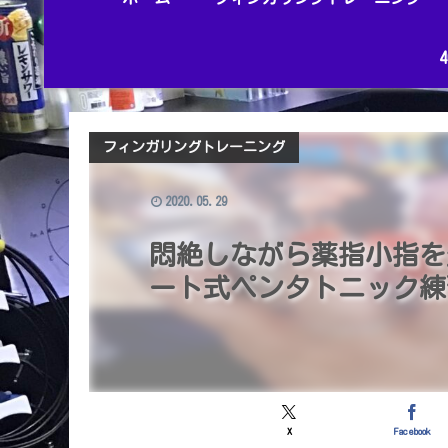
フィンガリングトレーニング
2020.05.29
悶絶しながら薬指小指を
ート式ペンタトニック練
X
Facebook