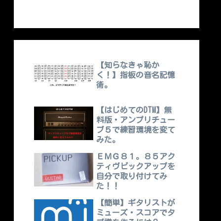
【知らなきゃ恥か
く！】指板の音名記憶
術。
【はじめてのDTM】無
料版・アンプリチュー
ブ５で練習環境を変て
みた。
ＥＭＧ８１。８５アク
ティヴピックアップを
自分で取り付けてみ
た！！
【簡単】ギタリストが
ミューズ・スコアでタ