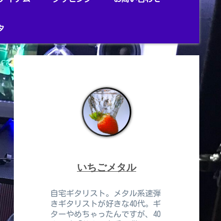
タ
いちごメタル
自宅ギタリスト。メタル系速弾
きギタリストが好きな40代。ギ
ターやめちゃったんですが、40