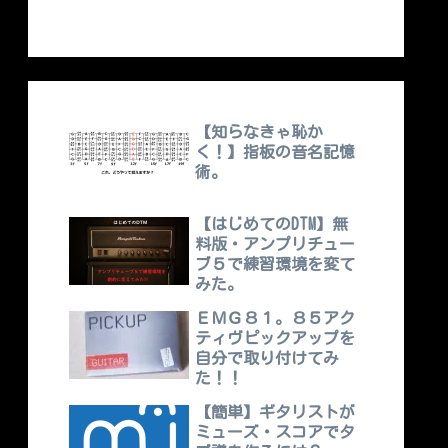
【知らなきゃ恥か
く！】指板の音名記憶
術。
【はじめてのDTM】無
料版・アンプリチュー
ブ５で練習環境を変て
みた。
ＥＭＧ８１。８５アク
ティヴピックアップを
自分で取り付けてみ
た！！
【簡単】ギタリストが
ミューズ・スコアでタ