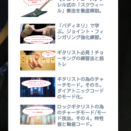
レル式の「スクウィー
ル」奏法を徹底解説。
「バディネリ」で学
ぶ。ジョイント・フィ
ンガリング強化練習。
ギタリスト必見！チョ
ーキングの練習法と筋
トレ
ギタリストの為のチャ
ーチモード。その５。
ダイアトニックコード
のモード化。
ロックギタリストの為
のチャーチモード/モー
ド技法。その４。特性
音と軸音コード。