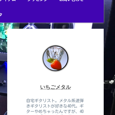
タ
いちごメタル
自宅ギタリスト。メタル系速弾
きギタリストが好きな40代。ギ
ターやめちゃったんですが、40