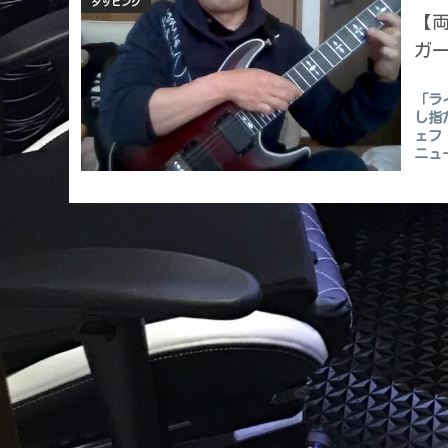
タッピング
【
ガ
「ラ
し指
ェフ
ニュ