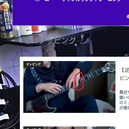
#タッピング
タッピング
【
ピ
最近
嫌い
のミ
が意