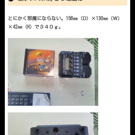
とにかく邪魔にならない。156㎜（Ⅾ）×130㎜（Ｗ）
×42㎜（H）で３４０ｇ。