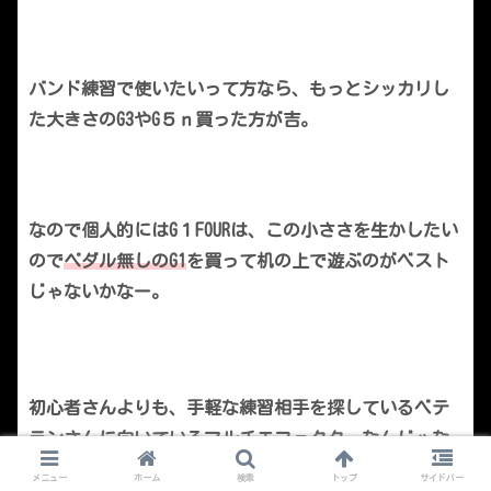
バンド練習で使いたいって方なら、もっとシッカリし
た大きさのG3やG５ｎ買った方が吉。
なので個人的にはG１FOURは、この小ささを生かしたい
ので
ペダル無しのG1
を買って机の上で遊ぶのがベスト
じゃないかなー。
初心者さんよりも、手軽な練習相手を探しているベテ
ランさんに向いているマルチエフェクターなんじゃな
いかなと。
メニュー
ホーム
検索
トップ
サイドバー