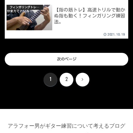
フィンガリングトレーニング
【指の筋トレ】高速トリルで動か
ぬ指も動く！フィンガリング練習
法。
2021.10.19
次のページ
次
1
2
へ
アラフォー男がギター練習について考えるブログ