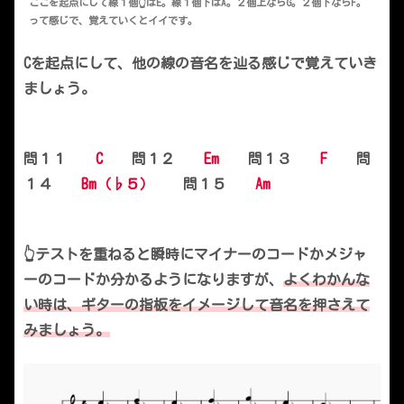
ここを起点にして線１個👆はE。線１個下はA。２個上ならG。２個下ならF。
って感じで、覚えていくとイイです。
Cを起点にして、他の線の音名を辿る感じで覚えていき
ましょう。
問１１
C
問１２
Em
問１３
F
問
１４
Bm（♭５）
問１５
Am
👆テストを重ねると瞬時にマイナーのコードかメジャ
ーのコードか分かるようになりますが、
よくわかんな
い時は、ギターの指板をイメージして音名を押さえて
みましょう。