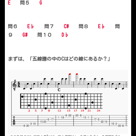
E
問５
G
問６
E♭
問７
C#
問８
E♭
問
９
G#
問１０
D♭
まずは、「五線譜の中のCはどの線にあるか？」