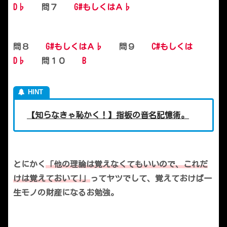
D♭
問７
G#もしくはＡ♭
問８
G#もしくはＡ♭
問９
C#もしくは
D♭
問１０
B
【知らなきゃ恥かく！】指板の音名記憶術。
とにかく
「他の理論は覚えなくてもいいので、これだ
けは覚えておいて!」
ってヤツでして、覚えておけば一
生モノの財産になるお勉強。