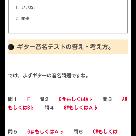
いいね:
関連
ギター音名テストの答え・考え方。
では、まずギターの音名問題ですね。
問１
F
問２
G＃もしくはA♭
問３
A#
もしくはB♭
問４
G#もしくはＡ♭
問５
G＃もしくはＡ♭
問６
C#もしくは