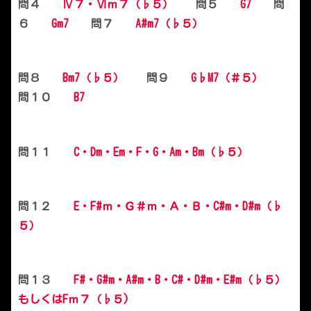
問４
Ⅳ７・Ⅵｍ７（♭５）
問５
G7
問
６
Gm7
問７
A#m7（♭５）
問８
Bm7（♭５）
問９
G♭M7（＃５）
問１０
B7
問１１
C・Dm・Em・F・G・Am・Bm（♭５）
問１２
E・F#ｍ・Ｇ＃ｍ・Ａ・Ｂ・C#m・D#m（♭
５）
問１３
F#・G#m・A#m・B・C#・D#m・E#m（♭５）
もしくはFｍ７（♭５)