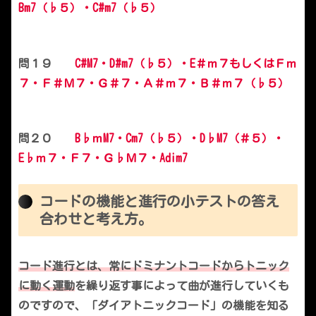
Bm7（♭５）・C#m7（♭５）
問１９
C#M7・D#m7（♭５）・E＃ｍ７もしくはＦｍ
７・Ｆ＃Ｍ７・Ｇ＃７・Ａ＃ｍ７・Ｂ＃ｍ７（♭５）
問２０
B♭ｍM7・Cm7（♭５）・D♭M7（＃５）・
E♭ｍ７・Ｆ７・Ｇ♭Ｍ７・Adim7
コードの機能と進行の小テストの答え
合わせと考え方。
コード進行とは、常にドミナントコードからトニック
に動く運動
を繰り返す事によって曲が進行していくも
のですので、「ダイアトニックコード」の機能を知る